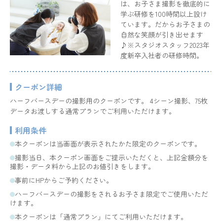
は、お子さま撮影を徹底的に
学ぶ研修を100時間以上設け
ています。だからお子さまの
自然な笑顔が引き出せます
♪※スタジオスタッフ2023年
度新卒入社者の研修時間。
クーポン詳細
ハーフバースデーの撮影用のクーポンです。 4シーン撮影、75枚
データお渡しする通常プランでご利用いただけます。
利用条件
本クーポンは当画面が表示されたかた限定のクーポンです。
撮影当日、本クーポン画面をご提示いただくと、上記金額分を
撮影・データ料から上記のお値引きをします。
事前にHPからご予約ください。
ハーフバースデーの撮影をされるお子さま限定でご使用いただ
けます。
本クーポンは「通常プラン」にてご利用いただけます。